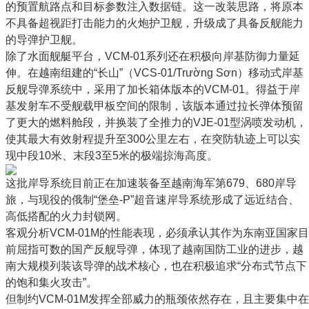
的预置航路点和目标参数注入数据链。这一改装思路，将原本
不具备超视距打击能力的火炮护卫舰，升级成了具备反舰能力
的导弹护卫舰。
除了水面舰艇平台，VCM-01系列还在积极向岸基防御力量延
伸。在越南组建的“长山”（VCS-01/Trường Sơn）移动式岸基
反舰导弹系统中，采用了加长箱体版本的VCM-01。得益于岸
基发射车不受舰载甲板空间的限制，该版本通过拉长弹体预留
了更大的燃料舱段，并换装了全推力的VJE-01型涡喷发动机，
使其最大有效射程提升至300公里左右，在突防轨迹上可以实
现中段10米、末段3至5米的极端掠海高度。
这批岸导系统目前正在加速装备至越南海军第679、680岸导
旅，与现役的俄制“堡垒-P”超音速岸导系统形成了远近结合、
高低搭配的火力封锁网。
客观分析VCM-01M的性能表现，必须承认其作为东南亚国家目
前屈指可数的国产反舰导弹，体现了越南国防工业的进步，越
南大规模列装该导弹的战术核心，也在积极追求“分布式节点下
的饱和集火攻击”。
但制约VCM-01M发挥全部威力的瓶颈依然存在，且主要集中在