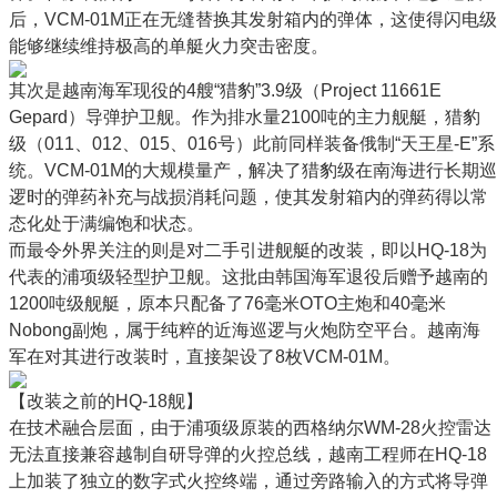
后，VCM-01M正在无缝替换其发射箱内的弹体，这使得闪电级
能够继续维持极高的单艇火力突击密度。
其次是越南海军现役的4艘“猎豹”3.9级（Project 11661E
Gepard）导弹护卫舰。作为排水量2100吨的主力舰艇，猎豹
级（011、012、015、016号）此前同样装备俄制“天王星-E”系
统。VCM-01M的大规模量产，解决了猎豹级在南海进行长期巡
逻时的弹药补充与战损消耗问题，使其发射箱内的弹药得以常
态化处于满编饱和状态。
而最令外界关注的则是对二手引进舰艇的改装，即以HQ-18为
代表的浦项级轻型护卫舰。这批由韩国海军退役后赠予越南的
1200吨级舰艇，原本只配备了76毫米OTO主炮和40毫米
Nobong副炮，属于纯粹的近海巡逻与火炮防空平台。越南海
军在对其进行改装时，直接架设了8枚VCM-01M。
【改装之前的HQ-18舰】
在技术融合层面，由于浦项级原装的西格纳尔WM-28火控雷达
无法直接兼容越制自研导弹的火控总线，越南工程师在HQ-18
上加装了独立的数字式火控终端，通过旁路输入的方式将导弹