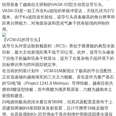
转而装备了越南自主研制的VASK-03型主动雷达导引头。
VASK-03是一款工作在Ku波段的单脉冲雷达，天线孔径为272
毫米。由于Ku波段波长较短，该导引头具备极高的角分辨率和
距离分辨能力，对海面杂波和恶劣气象干扰有较强的抑制作
用。
【VCM-01的导引头】
该导引头对雷达散射截面积（RCS）类似于驱逐舰的典型水面
目标，最大主动发现距离不低于20公里。此外，该导引头修改
了抗电子欺骗和箔条干扰算法，提升了在复杂电子战环境下的
目标辨识率与闭环跟踪锁定率。
在当前的列装计划中，VCM-01M展现出了极高的平台适配性，
正在迅速铺向越南海军的三大主力舰艇。首先是作为量产基石
的“闪电”级（Project 1241.8 Molniya）导弹快艇。越南目前共
拥有8艘该型快艇，其中两艘为俄罗斯原装，六艘为越南本土
获授权建造。
闪电级快艇虽然排水量仅有560吨，但其武器配置是密布于上
层建筑两侧的4座四联装发射装置，总计可携带16枚反舰导
弹。在原装俄制Kh-35导弹由于库存和维护周期原因逐步退役