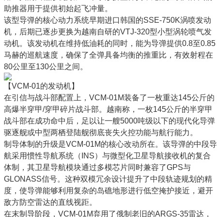
助推器用于提供初始起飞冲量。
该型导弹的核心动力系统早期进口韩国的SSE-750K涡喷发动
机，后期已逐步更换为越南自研的VTJ-320型小型涡轮喷气发
动机。该发动机在维持低油耗的同时，能为导弹提供0.8至0.85
马赫的巡航速度，确保了全弹具备均衡的推重比，有效射程在
80公里至130公里之间。
【VCM-01的发动机】
在引信与战斗部配置上，VCM-01M装备了一枚重达145公斤的
高爆半穿甲/穿甲碎片战斗部。越南称，一枚145公斤的半穿甲
战斗部在成功命中后，足以让一艘5000吨级以下的现代化导弹
驱逐舰或中型两栖登陆舰彻底丧失火控功能与航行能力。
制导体制的升级是VCM-01M的核心改动所在。该导弹的中段导
航采用惯性导航系统（INS）与微型化卫星导航接收机的复合
体制，其卫星导航模块通过多模芯片同时兼容了GPS与
GLONASS信号。这种双模冗余设计提升了中段轨迹规划的精
度，使导弹能够利用复杂的岛礁地形进行低空掩护接近，避开
敌方防空雷达的直线视距。
在末制导阶段，VCM-01M弃用了俄制老旧的ARGS-35雷达，