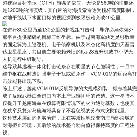
超视距目标指示（OTH）链条的缺失。无论是560吨的快艇还
是1200吨的浦项级，其自带的对海搜索雷达受桅杆高度限制，
对地平线以下水面目标的视距探测极限极难突破40公里。
在进行80公里乃至130公里的超视距打击时，导弹必须依赖外
部平台提供精确的目标三维坐标。由于越南海军缺乏足够数量
的固定翼海上巡逻机、电子侦察机以及常态化高精度的天基雷
达卫星星座，其目前主要依赖老旧的Ka-28直升机或中小型无
人机进行中继制导。
这导致其远程一体化打击链条存在明显的节点脆弱性，一旦中
继中枢在战时遭到强电子干扰或硬杀伤，VCM-01M的远距离打
击效能将出现下跌。
综上所述，越南VCM-01M反舰导弹的大规模列装，标志着其完
成了反舰武器由全进口向本土产业链闭环的跨越。这一举措不
仅提升了越南海军在预算有限情况下的火力绝对基数，也使其
在狭窄及复杂岛礁海域具备了不容忽视的分布式突防能量。
这种技术层面的务实演进，正在实质性地改变南海局部海域的
对海拒止环境，其后续的战术整合动向值得保持高度的工程注
视。