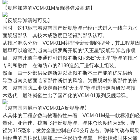
【舰尾加装的VCM-01M反舰导弹发射箱】
【反舰导弹清晰可见】
同时，这也标志着越南国产反舰导弹已经正式进入一线主力水
面舰艇部队，其技术成熟度已经得到部队认可。
从技术源头分析，VCM-01M并非全新研制的型号，其工程基因
最早可以追溯到越南与俄罗斯开展的“天王星”反舰导弹合作项
目。越南此前主要通过引进俄罗斯Kh-35E“天王星”导弹的技术
专利和散件，在海防市的Z189造船厂进行本土组装。
然而，由于外部供应链断裂以及俄罗斯本土产能的优先供给，
导致越南突然面临零部件断供的风险。为摆脱对外购部件的依
赖，越南国防工业决定自行对“天王星”导弹进行逆向研发与技
术迭代，最终就催生出了国产化的VCM-01系列反舰导弹。
【越南国内展示的VCM-01A反舰导弹】
从具体的工程参数与物理特性来看，VCM-01M是一款标准的轻
量化、亚音速、掠海飞行反舰导弹。弹体总长度约为5米，弹
径为315毫米，发射全重控制在600公斤左右。弹体气动布局采
用经典的圆柱形机身加上十字形折叠弹翼，尾部挂载固体火箭