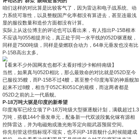
评论区的“群众”眼睛是雪亮的
咱们这样的对比算是比较客气了，因为雷达和电子战系统、动
力系统可靠性，以及整舰国产化率都没有算进去，甚至连最浅
显的服役数量和造价方面都没有计算。
实际上从这位博主的评论也可以看出来，有人指出P-15B根本
不应该与055相提并论，真正处于同一水平线的052D驱逐舰，
同样是7500吨级，同样是柴燃联合动力，64单元垂发也没有比
P-15B高出太多。
【看来不少外国网友也都不太看好维沙卡帕特南级】
当然，如果真与052D相比，那么最致命的对比就是052D至今
已服役35艘，而P-15B不过4艘，甚至整个印度海军的神盾舰加
起来不过8艘，相当于052C和051C的规模，而这两者都是
052D之前的上一代盾舰。
P-18万吨大驱是印度的新希望
印度海军已经立项了P-18万吨级大型驱逐舰计划，满载超过1.3
万吨，搭载144个垂发单元，配备新一代双波段氮化镓有源相
控阵雷达，并为电磁炮或激光炮等定向能武器预留空间。
你先别管这些指标现不现实，也不问P-18首舰什么时候能建成