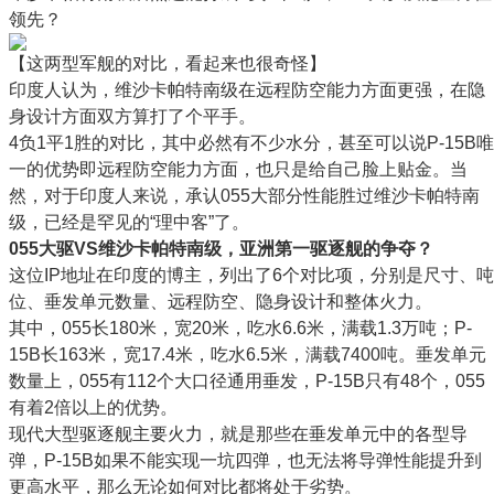
领先？
【这两型军舰的对比，看起来也很奇怪】
印度人认为，维沙卡帕特南级在远程防空能力方面更强，在隐
身设计方面双方算打了个平手。
4负1平1胜的对比，其中必然有不少水分，甚至可以说P-15B唯
一的优势即远程防空能力方面，也只是给自己脸上贴金。当
然，对于印度人来说，承认055大部分性能胜过维沙卡帕特南
级，已经是罕见的“理中客”了。
055大驱VS维沙卡帕特南级，亚洲第一驱逐舰的争夺？
这位IP地址在印度的博主，列出了6个对比项，分别是尺寸、吨
位、垂发单元数量、远程防空、隐身设计和整体火力。
其中，055长180米，宽20米，吃水6.6米，满载1.3万吨；P-
15B长163米，宽17.4米，吃水6.5米，满载7400吨。垂发单元
数量上，055有112个大口径通用垂发，P-15B只有48个，055
有着2倍以上的优势。
现代大型驱逐舰主要火力，就是那些在垂发单元中的各型导
弹，P-15B如果不能实现一坑四弹，也无法将导弹性能提升到
更高水平，那么无论如何对比都将处于劣势。