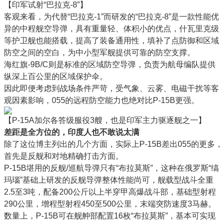
【印军试射“巴拉克-8”】
客观来看，为代替“巴拉克-1”而研发的“巴拉克-8”是一款性能优
异的中程舰空导弹，具有重量轻、体积小的优点，什瓦里克级
等护卫舰也能搭载，提高了装备通用性，填补了点防御和区域
防空之间的空白，为中小型军舰提供可靠的防空支撑。
海红旗-9B/C则是标准的区域防空导弹，负责为航母编队提供
纵深上百公里的区域保护伞。
因此即便考虑到战场条件严苛，受气象、云雾、电磁干扰等客
观因素影响，055的远程防空能力也绝对比P-15B更强。
【P-15A加尔各答级服役3艘，也是印军主力驱逐舰之一】
差距是全方位的，印度人也不敢说太满
除了这位博主列出的几个方面，实际上P-15B差出055的更多，
首先是反舰和对地精确打击方面。
P-15B堪用的反舰/巡航导弹只有“布拉莫斯”，这种在俄罗斯“缟
玛瑙”基础上研发的反舰导弹整体性能尚可，舰载型战斗全重
2.5至3吨，配备200公斤以上半穿甲高爆战斗部，基础型射程
290公里，增程型射程450至500公里，末端突防速度3马赫。
数量上，P-15B可在舰舯部配置16枚“布拉莫斯”，基本可实现