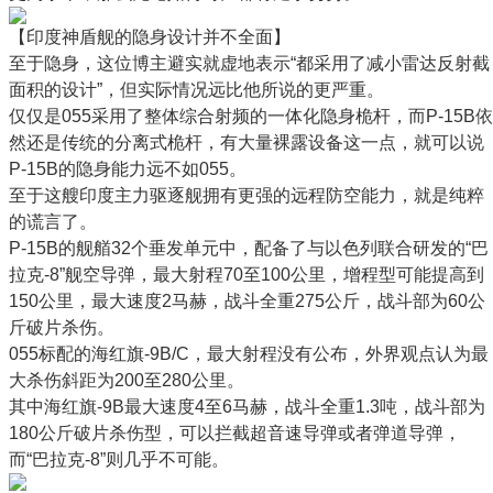
【印度神盾舰的隐身设计并不全面】
至于隐身，这位博主避实就虚地表示“都采用了减小雷达反射截
面积的设计”，但实际情况远比他所说的更严重。
仅仅是055采用了整体综合射频的一体化隐身桅杆，而P-15B依
然还是传统的分离式桅杆，有大量裸露设备这一点，就可以说
P-15B的隐身能力远不如055。
至于这艘印度主力驱逐舰拥有更强的远程防空能力，就是纯粹
的谎言了。
P-15B的舰艏32个垂发单元中，配备了与以色列联合研发的“巴
拉克-8”舰空导弹，最大射程70至100公里，增程型可能提高到
150公里，最大速度2马赫，战斗全重275公斤，战斗部为60公
斤破片杀伤。
055标配的海红旗-9B/C，最大射程没有公布，外界观点认为最
大杀伤斜距为200至280公里。
其中海红旗-9B最大速度4至6马赫，战斗全重1.3吨，战斗部为
180公斤破片杀伤型，可以拦截超音速导弹或者弹道导弹，
而“巴拉克-8”则几乎不可能。