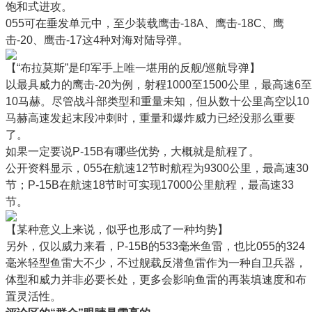
饱和式进攻。
055可在垂发单元中，至少装载鹰击-18A、鹰击-18C、鹰
击-20、鹰击-17这4种对海对陆导弹。
【“布拉莫斯”是印军手上唯一堪用的反舰/巡航导弹】
以最具威力的鹰击-20为例，射程1000至1500公里，最高速6至
10马赫。尽管战斗部类型和重量未知，但从数十公里高空以10
马赫高速发起末段冲刺时，重量和爆炸威力已经没那么重要
了。
如果一定要说P-15B有哪些优势，大概就是航程了。
公开资料显示，055在航速12节时航程为9300公里，最高速30
节；P-15B在航速18节时可实现17000公里航程，最高速33
节。
【某种意义上来说，似乎也形成了一种均势】
另外，仅以威力来看，P-15B的533毫米鱼雷，也比055的324
毫米轻型鱼雷大不少，不过舰载反潜鱼雷作为一种自卫兵器，
体型和威力并非必要长处，更多会影响鱼雷的再装填速度和布
置灵活性。