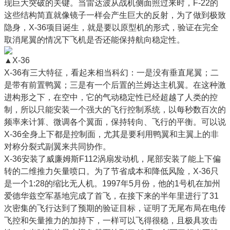
现巨大突破的关键。当雷达波从战机侧面照过来时，F-22的
这些结构简直就像镜子一样会产生巨大的反射，为了做到极致
隐身，X-36项目诞生，就是要以原型机的形式，验证在完全
取消尾翼的情况下飞机是否还能保持航向稳定性。
▲X-36
X-36有三大特征，看起来相当科幻：一是没有垂直尾翼；二
是带有前置鸭翼；三是有一个后置的兰姆达主机翼。在这种激
进构形之下，在空中，它的气动稳定性已经超越了人类的控
制，所以只能安装一个强大的飞行控制系统，以每秒数百次的
频率来计算、微调各个翼面，保持转向、飞行的平衡。可以说
X-36全身上下都是控制面，尤其是要利用鸭翼和主翼上的非
对称分裂式副翼来共同协作。
X-36安装了威廉姆斯F112涡扇发动机，尾部安装了能上下偏
转的二维推力矢量喷口。为了节省成本和降低风险，X-36只
是一个1:28的缩比无人机。1997年5月份，他的1号机在加州
爱德华兹空军基地完成了首飞，在接下来的半年里进行了31
次密集的飞行达到了预期的验证目标，证明了无尾布局在电传
飞控和矢量推力的加持下，一样可以飞得很稳，且极具攻击