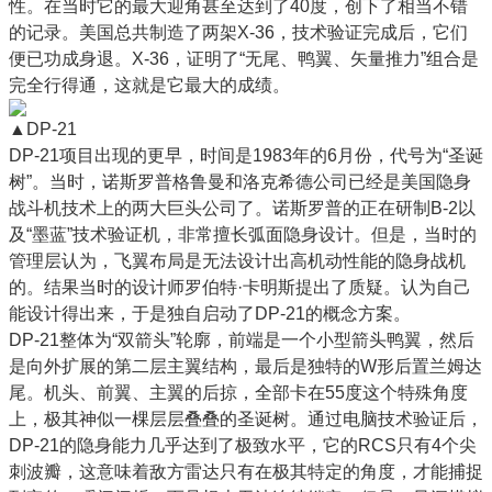
性。在当时它的最大迎角甚至达到了40度，创下了相当不错
的记录。美国总共制造了两架X-36，技术验证完成后，它们
便已功成身退。X-36，证明了“无尾、鸭翼、矢量推力”组合是
完全行得通，这就是它最大的成绩。
▲DP-21
DP-21项目出现的更早，时间是1983年的6月份，代号为“圣诞
树”。当时，诺斯罗普格鲁曼和洛克希德公司已经是美国隐身
战斗机技术上的两大巨头公司了。诺斯罗普的正在研制B-2以
及“墨蓝”技术验证机，非常擅长弧面隐身设计。但是，当时的
管理层认为，飞翼布局是无法设计出高机动性能的隐身战机
的。结果当时的设计师罗伯特·卡明斯提出了质疑。认为自己
能设计得出来，于是独自启动了DP-21的概念方案。
DP-21整体为“双箭头”轮廓，前端是一个小型箭头鸭翼，然后
是向外扩展的第二层主翼结构，最后是独特的W形后置兰姆达
尾。机头、前翼、主翼的后掠，全部卡在55度这个特殊角度
上，极其神似一棵层层叠叠的圣诞树。通过电脑技术验证后，
DP-21的隐身能力几乎达到了极致水平，它的RCS只有4个尖
刺波瓣，这意味着敌方雷达只有在极其特定的角度，才能捕捉