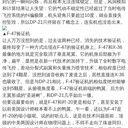
到它的一瞬间闪烁，而且根本无法连续锁定。但是，风洞模拟
和计算结果让人失望：它的气动不稳定性已经超过了当时电传
飞控系统的纠偏极限，机头迎角只要超过10度，就会直接失
控坠毁，所以DP-21只停留在了概念上，连实机也没造出来。
▲F-47验证机
让人万万没想到的是，过去这两种已经。消失的技术验证机，
最终却变了一种方式出现在F-47的验证机身上。F-47和X-36
最像的地方就是完全取消了垂直尾翼。它的机身后部极为干
净，扁平，显然是在新一代技术的加持下，升级了全时数字电
传飞控，差动分裂式副翼和矢量推力喷管技术，相似程度已经
达到了4颗星。没想到波音收购了麦道之后，居然直接连X-36
也吸收了。但是与DP-21相比，F-47验证机的相似度绝对能够
达到5颗星。从俯视角度看，F-47验证机前端的鸭翼、后方的
主翼形成的“圣诞树”，和DP-21几乎如出一辙。
但要说最要命的，就是F-47和歼-20更是相似了，甚至安装了
以前美国设计师根本看不上的鸭翼。乍一看，还以为F-47是
歼-20的缩小版呢。说的好听点儿，这是在技术问题面前，顶
级的中美两国设计师在物理问题上，不得不走向了殊途同归。