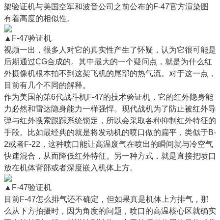
架验证机与美国空军和波音公司之前公布的F-47官方渲染图
有着高度的相似性。
▲F-47验证机
视频一出，很多人对它的真实性产生了怀疑，认为它很可能是
后期通过CG合成的。其中最大的一个疑问点，就是为什么红
外摄像机根本拍不到这架飞机的尾部的热气流。对于这一点，
目前有几个不同的解释。
作为美国的第6代战斗机F-47的技术验证机，它的红外隐身能
力必然和雷达隐身能力一样强悍。现代战机为了防止被红外导
弹与红外搜索跟踪系统锁定，所以会采取各种抑制红外特征的
手段。比如最经典的就是将发动机的喷口做的扁平，类似于B-
2或者F-22，这种喷口能让高温废气在喷出的瞬间就与冷空气
快速混合，从而降低红外特征。另一种方式，就是直接把喷口
放在机体背部或者深度嵌入机体上方。
▲F-47验证机
目前F-47怎么排气还不确定，但如果真是机体上方排气，那
么从下方拍摄时，因为角度的问题，喷口的高温核心区就确实