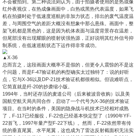
不会被拍到。第二种说法则认为，由于拍摄者使用的是热成像
红外夜视仪，在热成像画面中，白热或黑热代表温度，如果飞
机在拍摄时处于低速度巡航的非加力状态，排出的废气温度温
差，与周围空气的差距大概没有想象中那么悬殊。画面中，整
架飞机都是黑色的，这是因为机体表面与温度背景存在温差，
但尾部没有出现耀眼的喷射状强热源，正好说明其红外信号抑
制系统，在低速巡航状态下运作得非常成功。
▲X-36
总而言之，这段画面大概率不是假的，但更令人震惊的不是这
个问题，而是F-47验证机的构型确实太过独特了：说的好听
点，它与X-36以及DP-21技术验证机都很相似。但说难听点，
它简直就是歼-20的抄袭缩小版。
1994年，当时还存活的麦道公司（后来被波音收购）以及美
国航空航天局共同合作，启动了一个代号为X-36的技术验证
项目。在当时的条件，美国的隐身战斗机技术已经相对成熟
了，F-117已经服役，F-22也已经基本快定型了（1990年YF-
22首飞，1997年量产型F-22下线）。然而，F-22依然带有传
统的垂直尾翼、水平尾翼，这也成为了雷达反射截面积无法实