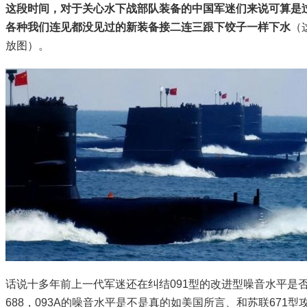
这段时间，对于关心水下战部队装备的中国军迷们来说可算是
各种我们连见都没见过的新装备接二连三跟下饺子一样下水
（
放图）。
话说十多年前上一代军迷还在纠结091型的改进型噪音水平是
688，093A的噪音水平是不是真的如美国所言、和苏联671型