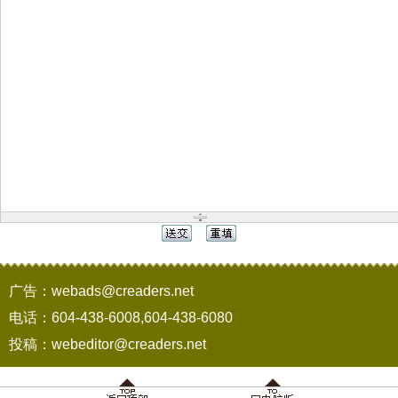
广告：webads@creaders.net
电话：604-438-6008,604-438-6080
投稿：webeditor@creaders.net