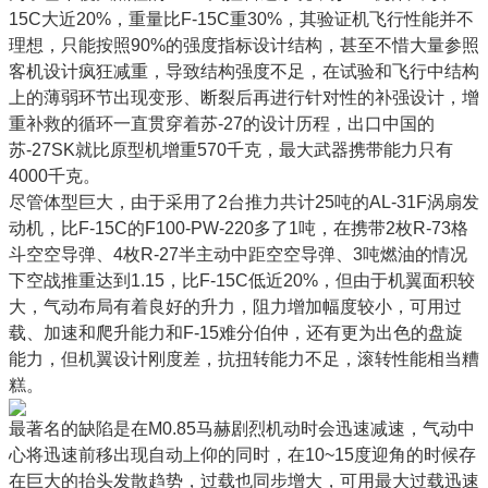
15C大近20%，重量比F-15C重30%，其验证机飞行性能并不
理想，只能按照90%的强度指标设计结构，甚至不惜大量参照
客机设计疯狂减重，导致结构强度不足，在试验和飞行中结构
上的薄弱环节出现变形、断裂后再进行针对性的补强设计，增
重补救的循环一直贯穿着苏-27的设计历程，出口中国的
苏-27SK就比原型机增重570千克，最大武器携带能力只有
4000千克。
尽管体型巨大，由于采用了2台推力共计25吨的AL-31F涡扇发
动机，比F-15C的F100-PW-220多了1吨，在携带2枚R-73格
斗空空导弹、4枚R-27半主动中距空空导弹、3吨燃油的情况
下空战推重达到1.15，比F-15C低近20%，但由于机翼面积较
大，气动布局有着良好的升力，阻力增加幅度较小，可用过
载、加速和爬升能力和F-15难分伯仲，还有更为出色的盘旋
能力，但机翼设计刚度差，抗扭转能力不足，滚转性能相当糟
糕。
最著名的缺陷是在M0.85马赫剧烈机动时会迅速减速，气动中
心将迅速前移出现自动上仰的同时，在10~15度迎角的时候存
在巨大的抬头发散趋势，过载也同步增大，可用最大过载迅速