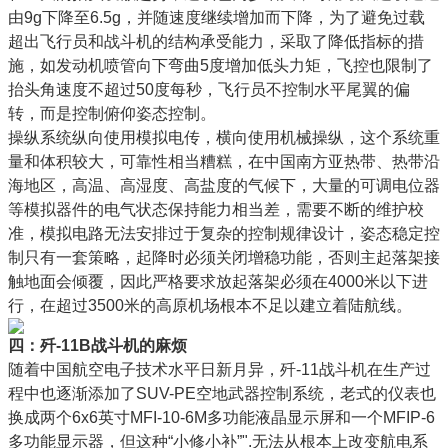
由9g下降至6.5g，并随速度继续增加而下降，为了避免过载
超出飞行员和战斗机的结构承受能力，采取了降低指标的措
施，如发动机喷管向下弯曲5度增加低头力矩，飞控也限制了
抬头角速度不超过50度每秒，飞行员不控制水平尾翼的偏
转，而是控制俯仰姿态控制。
操纵系统纵向使用模拟电传，横向使用机械操纵，这个系统重
量和体积较大，可靠性相当糟糕，在中国南方亚热带、热带沿
海地区，高温、高湿度、高盐度的气候下，大量的可调电位器
等模拟器件的电气状态保持能力相当差，需要不断的维护校
准，模拟电路无法安排过于复杂的控制规律设计，姿态稳定控
制只有一套策略，起降时必须关闭增稳功能，否则主起落架接
触地面会倾覆，因此严格要求放起落架必须在4000米以下进
行，在超过3500米的高原机场根本不足以建立着陆航线。
四：歼-11B战斗机的麻烦
随着中国航空电子技术水平日新月异，歼-11战斗机在生产过
程中也逐渐添加了SUV-PE空地武器控制系统，老式的仪表也
换成两个6x6英寸MFI-10-6M多功能液晶显示屏和一个MFIP-6
多功能显示器，但这种“小修小补”".无法从根本上改变航电系