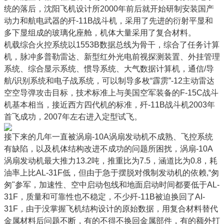
统的落后，沈阳飞机设计所2000年前后就开始研制安装国产
动力和航电武器的歼-11B战斗机，采用了先进的衍射平显和
多下显组成的玻璃化座舱，机体大量采用了复合材料。
机载综合火控系统以1553B数据总线为骨干，综合了任务计算
机，脉冲多普勒雷达、新型红外光电前视探测装置、外挂管理
系统、综合显示系统、惯导系统、大气数据计算机，通信/导
航/识别系统和电子战系统，可以制导多枚“霹雳”-12主动雷达
空空导弹攻击目标，技术标准上与美国空军装备的F-15C战斗
机基本相当，接近西方四代机的标准，歼-11B战斗机2003年
首飞成功，2007年左右进入定型试飞。
接下来的几年一直被涡扇-10A涡扇发动机不成熟、飞控系统
有缺陷，以及机体结构改进不成功的问题所困扰，涡扇-10A
涡扇发动机最大推力13.2吨，推重比为7.5，涵道比为0.8，耗
油率上比AL-31F低，但由于急于摆脱对俄制发动机的依赖,“匆
匆"参军，加速性、空中启动包线和地面启动时间都要低于AL-
31F，质量和可靠性也不稳定，不少歼-11B被迫换回了AI-
31F，由于没掌握飞机结构设计的原始数据，用复合材料替代
金属材料后问题不断，有的不得不换回金属部件，有的额外打