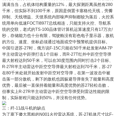
满满当当，占机体结构重量的12%，最大探测距离虽然有280
千米，但实际不到100千米，原因是倒置卡塞格伦天线，旁瓣
抑制、天线增益、天馈系统内部噪声抑制都较为落后，火控系
统用单向低速FOCTI8977总线相连，只能支持火控、导航系
统的交联，老式的TS-100品体管计算机运算速度只有17万次/
秒，存储能力也十分有限，驾驶舱没有彩色电子显示器，敌机
的方位、速度、坐标必须通过地面或空中预警机提供目标。
中国引进苏-27时，俄方说F-15C只能在50千米处发射AIM-7P
半主动雷达中距弹打击1个目标，而R-27T红外中距空空导弹
最大射程达到50千米，可以在30度范围内同时打击2个目标、
R-27R半主动雷达中距空空导弹最大射程达到70千米，苏-27
在80千米处就开始发射中距空对空导弹，在第一波攻击中被
击落一部分敌机，剩下的敌机也因躲避导弹丧失了能量和高度
优势，最后被一直保持着能量和高度优势的苏27轻松击败，
但事实上R-27R半主动雷达中距空空导弹受到雷达性能的限
制，实际射程只能达到50%，并没有任何优势。
三：歼-11战斗机的缺点
为了塞下傻大黑粗的N001火控雷达系统，苏-27机体尺寸比F-