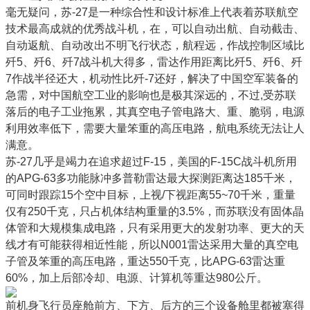
毫无疑问，苏-27是一种综合性和设计标准上代表着苏联航空
技术最高成就的优秀战斗机，在，可以自动出航、自动截击、
自动返航、自动改出不明飞行状态，航程远，作战控制区域比
歼5、歼6、歼7战斗机大得多，雷达作用距离比歼5、歼6、歼
7作战半径还大，机动性比歼-7还好，解决了中国空军装备的
急需，对中国航空工业的影响也是极其深远的，不过,受苏联
落后的电子工业拖累，其真空电子管电路大、重、脆弱，电源
利用效率低下，需要大量笨重的高压电路，航电系统无法让人
满意。
苏-27几乎是竭力在追求超过F-15，美国的F-15C战斗机所用
的APG-63多功能脉冲多普勒雷达最大探测距离达185千米，
可同时跟踪15个空中目标，上视/下视距离55~70千米，重量
仅有250千克，只占机体结构重量的3.5%，而苏联没有固体晶
体管和大规模集成电路，只有采用更大的发射功率、更大的天
线才有可能获得相近性能，所以N001雷达采用大量的真空电
子管及笨重的高压电路，重达550千克，比APG-63雷达重
60%，加上后部冷却、电源、计算机等重达980公斤。
前机身飞行员座舱前方、下方、后方的三个设备舱里都被塞得