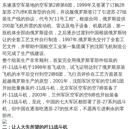
东遂溪空军基地的空军第2师第6团，1999年又签署了订购28
架苏-27UBK双座型的合同，并说服俄罗斯签订了引进苏-27组
装生产线的协议，代号为“11号工程”，根据合同，俄罗斯提供
200架飞机所需的发动机、雷达及电子设备、机载武器，第一
批机体全部由俄罗斯提供，之后逐步过渡到中国根据俄罗斯转
让的全套工艺文件自行制造，1997年,俄罗斯先交付了全套工
艺文件，并帮助中国航空工业第一集团属下的沈阳飞机制造公
司完成了生产线建设。
整个组装生产非常顺利，首架完全用俄罗斯零部件组装的
歼-11战斗机于1998年首飞成功，试飞证明达到了俄罗斯原装
飞机的水平后交付到空2师6团，飞行员评价在工艺方面甚至
超越俄罗斯生产的原型，2001年，沈阳军区空军的空1师1团
开始批量换装歼-11战斗机，北京军区空军的空7师装备了
歼-11战斗机，2003年，兰州军区空军的空6师也开始装备
歼-11战斗机，至此，中国的七大军区都部署了苏-27系列战斗
机，但中国在逐渐吃透苏-27的技术后，不愿再引进剩余的零
部件。
二：让人大失所望的歼11战斗机