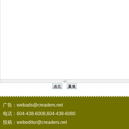
广告：webads@creaders.net
电话：604-438-6008,604-438-6080
投稿：webeditor@creaders.net