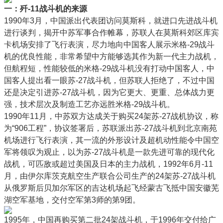
一：歼-11战斗机的来源
1990年3月，中国派出代表团访问莫斯科，就进口先进战斗机
进行谈判，揭开中苏军事合作帷幕，苏联人在莫斯科郊区库宾
卡机场安排了飞行表演，尽力地向中国客人展示米格-29战斗
机的优良性能，非常希望中方能够选其作为新一代主力战机，
但航程短，性能较低的米格-29战斗机没有打动中国客人，中
国客人提出看一眼苏-27战斗机，但苏联人拒绝了，不过中国
还是决定引进苏-27战斗机，因为它更大、更重、总体战力更
强，技术层次及制造工艺亦远胜米格-29战斗机。
1990年11月，中苏双方达成关于购买24架苏-27战机协议，称
为“906工程”，协议签署后，苏联派出苏-27战斗机到北京南苑
机场进行飞行表演，其一流的外形设计及超机动性能令中国空
军将领叹为观止，以为苏-27战斗机是一款先进可靠的现代化
战机，可匹敌或超过美国及日本的主力战机，1992年6月-11
月，由伊尔库茨克航空生产联合公司生产的24架苏-27战斗机
从俄罗斯后贝加尔军区的吉达机场起飞经蒙古飞抵中国安徽芜
湖空军基地，交付空军第3师的第9团。
1995年，中国再购买第二批24架战斗机，于1996年交付给广