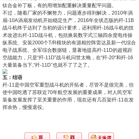
钛合金补丁板，有的用增加配重解决重量配平问题。
不过，随着厂家的不懈努力，问题逐步得到解决，2010年涡
扇-10A涡扇发动机开始稳定生产，2016年全状态版的歼-11B
战斗机终于达到了当初的设计要求，还利用歼-16战斗机的技
术改进出歼-11D战斗机，包括换装数字式三轴四余度电传操
纵系统、安装2000个T/R模块的有源相控阵雷达及新一代综合
电子战系统、全军综合数据链，显著地提高歼-11D的超视距
空战能力，只是“歼-11D”战斗机问世太晚，在“歼-20“和歼-16
大量装备当下,“歼-11D"也就不了了之了。
五：结语
歼-11是中国空军重型战斗机的开拓者，尽管不是很完美，但
使中国吃透了苏联近70年航空发展的重要成果，对人民空军
装备发展发挥了至关重要的作用，现在还有几百架歼-11在发
挥余热，慢慢退役。