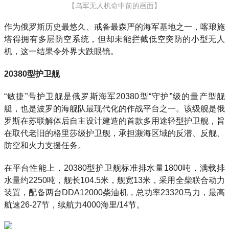
【乌军无人机命中前的画面】
作为俄罗斯历史最悠久、戒备最森严的海军基地之一，喀琅施
塔得拥有多层防空系统，但却未能拦截低空突防的小型无人
机，这一结果令外界大跌眼镜。
20380型护卫舰
“敏捷”号护卫舰是俄罗斯海军20380型“守护”级的量产型舰
艇，也是波罗的海舰队最现代化的作战平台之一。该级舰是俄
罗斯在苏联解体后自主设计建造的首款多用途轻型护卫舰，旨
在取代老旧的格里莎级护卫舰，承担濒海区域的反潜、反舰、
防空和火力支援任务。
在平台性能上，20380型护卫舰标准排水量1800吨，满载排
水量约2250吨，舰长104.5米，舰宽13米，采用全柴联合动力
装置，配备两台DDA12000柴油机，总功率23320马力，最高
航速26-27节，续航力4000海里/14节。