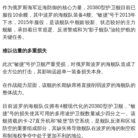
作为俄罗斯海军近海防御的核心力量，20380型护卫舰目前已
服役10余艘，其中波罗的海舰队装备4艘。“敏捷”号于2013年
下水，2015年服役，是该舰队中舰龄较新、状态较好的主力
舰艇，承担着日常巡逻、反潜警戒和为“影子舰队”油轮护航的
关键任务。
难以估量的多重损失
此次“敏捷”号护卫舰严重受损，对俄罗斯波罗的海舰队造成了
全方位的打击，其影响远超单一装备损失本身。
在作战能力层面，该舰的长期缺席将直接削弱波罗的海舰队的
整体战力。
目前波罗的海舰队仅拥有4艘现代化的20380型护卫舰，“敏
捷”号的损失使其可用的多用途护卫舰数量减少四分之一。该
舰搭载的卡-27直升机和“棱堡”防空系统，是舰队反潜和区域
防空的重要组成部分，其缺失将导致舰队在波罗的海的制空权
和制海权争夺中处于更加不利的地位。