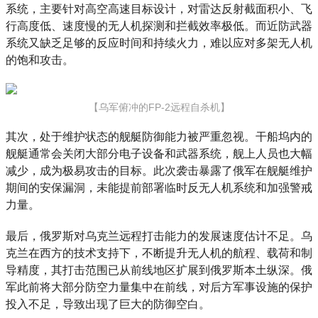
系统，主要针对高空高速目标设计，对雷达反射截面积小、飞
行高度低、速度慢的无人机探测和拦截效率极低。而近防武器
系统又缺乏足够的反应时间和持续火力，难以应对多架无人机
的饱和攻击。
【乌军俯冲的FP-2远程自杀机】
其次，处于维护状态的舰艇防御能力被严重忽视。干船坞内的
舰艇通常会关闭大部分电子设备和武器系统，舰上人员也大幅
减少，成为极易攻击的目标。此次袭击暴露了俄军在舰艇维护
期间的安保漏洞，未能提前部署临时反无人机系统和加强警戒
力量。
最后，俄罗斯对乌克兰远程打击能力的发展速度估计不足。乌
克兰在西方的技术支持下，不断提升无人机的航程、载荷和制
导精度，其打击范围已从前线地区扩展到俄罗斯本土纵深。俄
军此前将大部分防空力量集中在前线，对后方军事设施的保护
投入不足，导致出现了巨大的防御空白。