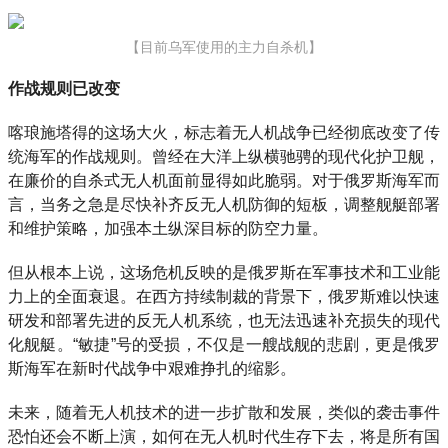
【目前乌军使用的主力自杀机】
作战规则已改变
喀琅施塔得的这场大火，标志着无人机战争已经彻底改变了传
统海军的作战规则。曾经在大洋上纵横驰骋的现代化护卫舰，
在廉价的自杀式无人机面前显得如此脆弱。对于俄罗斯海军而
言，当务之急是尽快补齐反无人机防御的短板，调整舰艇部署
和维护策略，加强本土纵深目标的防空力量。
但从根本上说，这场危机反映的是俄罗斯在军事技术和工业能
力上的全面衰退。在西方持续制裁的背景下，俄罗斯难以快速
研发和部署先进的反无人机系统，也无法迅速补充损失的现代
化舰艇。“敏捷”号的受损，不仅是一艘战舰的悲剧，更是俄罗
斯海军在新时代战争中艰难挣扎的缩影。
未来，随着无人机技术的进一步扩散和发展，类似的袭击事件
恐怕还会不断上演，如何在无人机时代生存下去，将是所有国