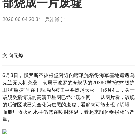
部烧成一片废墟
2026-06-04 20:34
·
兵器肖宁
文|向元烨
6月3日，俄罗斯圣彼得堡附近的喀琅施塔得海军基地遭遇乌
克兰无人机突袭，隶属于波罗的海舰队的20380型“守护”级护
卫舰“敏捷”号在干船坞内被击中并燃起大火。而6月4日，关于
该舰受损情况的高清卫星图已经出现在网上，从图片看，该舰
的后部区域已完全化为焦黑的废墟，看起来可能出现了坍塌，
而船厂救火的水柱仍然在喷射降温，看起来舰体受损相当严
重。