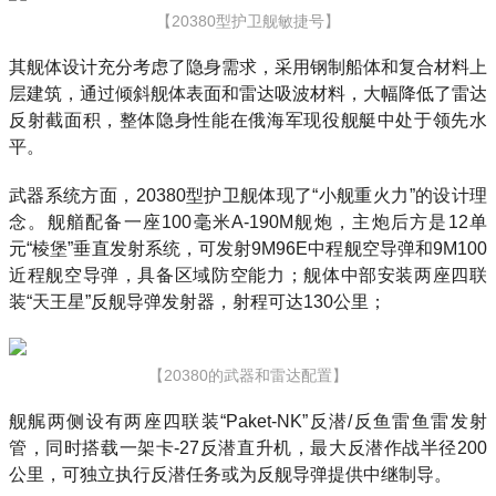
【20380型护卫舰敏捷号】
其舰体设计充分考虑了隐身需求，采用钢制船体和复合材料上
层建筑，通过倾斜舰体表面和雷达吸波材料，大幅降低了雷达
反射截面积，整体隐身性能在俄海军现役舰艇中处于领先水
平。
武器系统方面，20380型护卫舰体现了“小舰重火力”的设计理
念。舰艏配备一座100毫米A-190M舰炮，主炮后方是12单
元“棱堡”垂直发射系统，可发射9M96E中程舰空导弹和9M100
近程舰空导弹，具备区域防空能力；舰体中部安装两座四联
装“天王星”反舰导弹发射器，射程可达130公里；
【20380的武器和雷达配置】
舰艉两侧设有两座四联装“Paket-NK”反潜/反鱼雷鱼雷发射
管，同时搭载一架卡-27反潜直升机，最大反潜作战半径200
公里，可独立执行反潜任务或为反舰导弹提供中继制导。