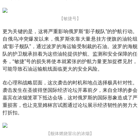
【敏捷号】
更为关键的是，这将严重影响俄罗斯“影子舰队”的护航行动。
自俄乌冲突爆发以来，俄罗斯依靠大量悬挂方便旗的油轮组
成“影子舰队”，通过波罗的海运输受制裁的石油。波罗的海舰
队的护卫舰承担着为这些油轮提供护航、监测和安全保障的任
务，“敏捷”号的损失将使本就紧张的护航力量更加捉襟见肘，
可能导致石油运输航线面临更大的安全风险。
在心理和战略层面，这次袭击的时机和地点选择极具针对性。
袭击发生在圣彼得堡国际经济论坛开幕前夕，来自全球的参会
嘉宾在浓烟笼罩下抵达会场，这对俄罗斯的国际形象造成了严
重损害，也让克里姆林宫试图通过论坛展示经济韧性的努力大
打折扣。
【舰体燃烧冒出的浓烟】