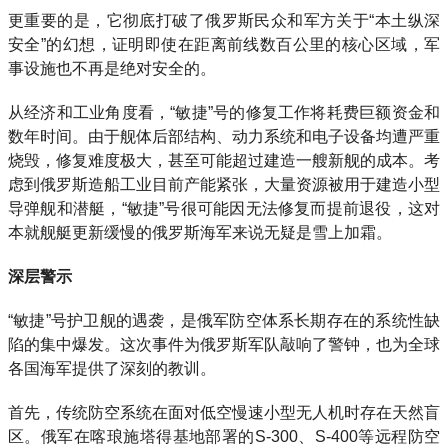
更重要的是，它彻底打破了俄罗斯民众和军方关于“本土纵深
安全”的幻想，证明即使在距离前线数百公里的核心区域，军
事设施也不再是绝对安全的。
从经济和工业角度看，“敏捷”号的修复工作将耗费巨额资金和
数年时间。由于舰体后部结构、动力系统和电子设备均遭严重
烧毁，修复难度极大，甚至可能超过建造一艘新舰的成本。考
虑到俄罗斯造船工业目前产能紧张，大量资源被用于建造小型
导弹舰和潜艇，“敏捷”号很可能因无法修复而提前退役，这对
本就舰艇更新缓慢的俄罗斯海军来说无疑是雪上加霜。
深层警示
“敏捷”号护卫舰的遇袭，是俄军防空体系长期存在的系统性缺
陷的集中爆发。这次事件为俄罗斯军队敲响了警钟，也为全球
各国海军提供了深刻的教训。
首先，传统防空系统在面对低空慢速小型无人机时存在天然盲
区。俄军在喀琅施塔得基地部署的S-300、S-400等远程防空