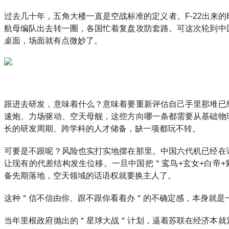
过去几十年，五角大楼一直是空战标准的定义者。F-22出来
航母编队出去转一圈，各国忙着复盘攻防套路。可这次轮到中
桌面，场面就有点微妙了。
跟进去研发，意味着什么？意味着要重新评估自己手里那堆已
速炮、力场驱动、空天母舰，这些方向哪一条都需要从基础物
长的研发周期、跨学科的人才储备，缺一项都玩不转。
可要是不跟呢？风险也实打实地摆在那里。中国六代机已经在
让现有的代差结构发生位移。一旦中国把＂鸾鸟+玄女+白帝
备先期落地，空天领域的话语权就要换主人了。
这种＂信不信由你、跟不跟你看着办＂的不确定感，本身就是
当年里根政府抛出的＂星球大战＂计划，逼着苏联在经济本就