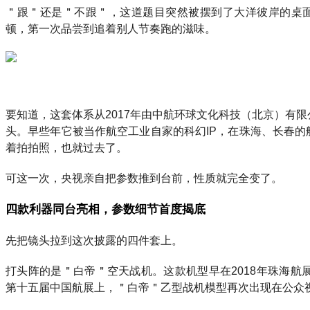
＂跟＂还是＂不跟＂，这道题目突然被摆到了大洋彼岸的桌
顿，第一次品尝到追着别人节奏跑的滋味。
要知道，这套体系从2017年由中航环球文化科技（北京）有
头。早些年它被当作航空工业自家的科幻IP，在珠海、长春
着拍拍照，也就过去了。
可这一次，央视亲自把参数推到台前，性质就完全变了。
四款利器同台亮相，参数细节首度揭底
先把镜头拉到这次披露的四件套上。
打头阵的是＂白帝＂空天战机。这款机型早在2018年珠海航展
第十五届中国航展上，＂白帝＂乙型战机模型再次出现在公众