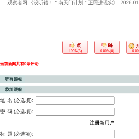
观察者网.《没听错！＂南天门计划＂正照进现实》. 2026-01-
100%(3)
0.00%(0)
0.0
当前新闻共有0条评论
笔 名 (必选项):
密 码 (必选项):
注册新用户
标 题 (必选项):