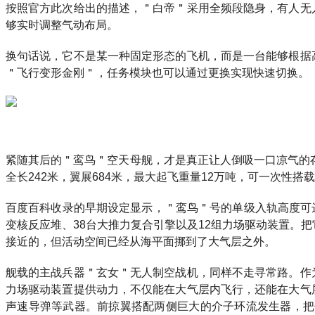
按照官方此次给出的描述，＂白帝＂采用全频段隐身，有人无
够实时调整气动布局。
换句话说，它不是某一种固定形态的飞机，而是一台能够根据
＂飞行变形金刚＂，任务模块也可以通过更换实现快速切换。
紧随其后的＂鸾鸟＂空天母舰，才是真正让人倒吸一口凉气的
全长242米，翼展684米，最大起飞重量12万吨，可一次性搭
百度百科收录的早期设定显示，＂鸾鸟＂号的单级入轨高度可达
变核反应堆、38台大推力复合引擎以及12组力场驱动装置。
接近的，但活动空间已经从海平面挪到了大气层之外。
舰载的主战兵器＂玄女＂无人制空战机，同样不走寻常路。作
力场驱动装置提供动力，不仅能在大气层内飞行，还能在大气
声速导弹等武器。前掠翼搭配两侧巨大的介子环流发生器，把