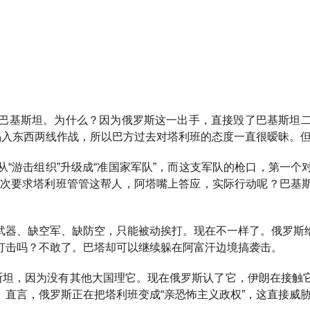
巴基斯坦。为什么？因为俄罗斯这一出手，直接毁了巴基斯坦
陷入东西两线作战，所以巴方过去对塔利班的态度一直很暧昧。
“游击组织”升级成“准国家军队”，而这支军队的枪口，第一
坦多次要求塔利班管管这帮人，阿塔嘴上答应，实际行动呢？巴基
武器、缺空军、缺防空，只能被动挨打。现在不一样了。俄罗斯
打击吗？不敢了。巴塔却可以继续躲在阿富汗边境搞袭击。
基斯坦，因为没有其他大国理它。现在俄罗斯认了它，伊朗在接触
直言，俄罗斯正在把塔利班变成“亲恐怖主义政权”，这直接威