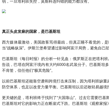
弱，一旦塔利班失控，莫斯科连纠错的能力都没有。
真正头皮发麻的国家，是巴基斯坦
西方媒体最激动，美国政客骂得最凶，但真正睡不着觉的，是
当“战略纵深”。伊斯兰堡希望通过影响阿富汗局势，避免自己
巴基斯坦《每日时报》的分析一针见血：俄罗斯正在把塔利班从
告说，巴塔在阿富汗境内有大约6000名武装分子。巴基斯
不肯签，信任他们“极其危险”。
以前巴基斯坦还能靠空袭和跨境打击来压制，因为塔利班缺重
防空体系，也足以改变力量平衡。巴基斯坦以后还敢轻易越境
更关键的是，塔利班终于找到了“大国靠山”。过去它需要巴
巴基斯坦对它的影响力正在断崖式下跌。巴基斯坦《观察家报》