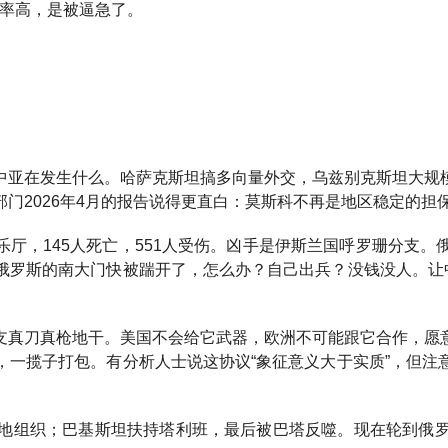
效率高，是被逼急了。
中亚在发生什么。哈萨克斯坦搞多向量外交，乌兹别克斯坦大规
门2026年4月的报告说得更直白：莫斯科不再是地区稳定的担
音乐厅，145人死亡，551人受伤。凶手是伊斯兰国呼罗珊分
俄罗斯的南大门快被踹开了，怎么办？自己出兵？没钱没人。让中
支真刀真枪地干。美国不会给它武器，欧洲不可能跟它合作，愿
，一揽子打包。有分析人士说这协议“象征意义大于实质”，但注
地组织；巴基斯坦扶持塔利班，最后被巴塔反噬。现在轮到俄