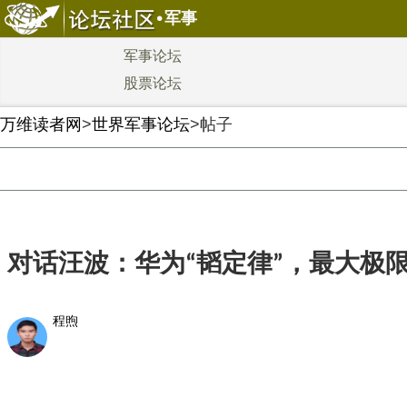
军事
军事论坛
股票论坛
万维读者网
>
世界军事论坛
>帖子
对话汪波：华为“韬定律”，最大极
程煦