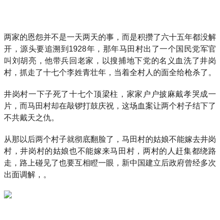
两家的恩怨并不是一天两天的事，而是积攒了六十五年都没解
开，源头要追溯到1928年，那年马田村出了一个国民党军官
叫刘胡亮，他带兵回老家，以搜捕地下党的名义血洗了井岗
村，抓走了十七个李姓青壮年，当着全村人的面全给枪杀了。
井岗村一下子死了十七个顶梁柱，家家户户披麻戴孝哭成一
片，而马田村却在敲锣打鼓庆祝，这场血案让两个村子结下了
不共戴天之仇。
从那以后两个村子就彻底翻脸了，马田村的姑娘不能嫁去井岗
村，井岗村的姑娘也不能嫁来马田村，两村的人赶集都绕路
走，路上碰见了也要互相瞪一眼，新中国建立后政府曾经多次
出面调解，。