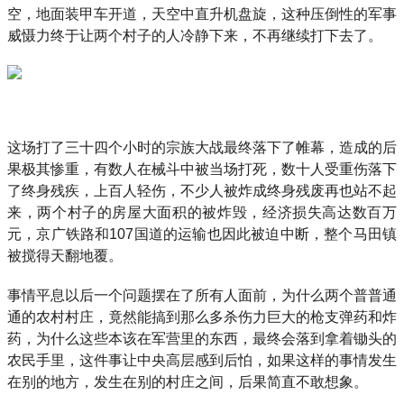
空，地面装甲车开道，天空中直升机盘旋，这种压倒性的军事
威慑力终于让两个村子的人冷静下来，不再继续打下去了。
这场打了三十四个小时的宗族大战最终落下了帷幕，造成的后
果极其惨重，有数人在械斗中被当场打死，数十人受重伤落下
了终身残疾，上百人轻伤，不少人被炸成终身残废再也站不起
来，两个村子的房屋大面积的被炸毁，经济损失高达数百万
元，京广铁路和107国道的运输也因此被迫中断，整个马田镇
被搅得天翻地覆。
事情平息以后一个问题摆在了所有人面前，为什么两个普普通
通的农村村庄，竟然能搞到那么多杀伤力巨大的枪支弹药和炸
药，为什么这些本该在军营里的东西，最终会落到拿着锄头的
农民手里，这件事让中央高层感到后怕，如果这样的事情发生
在别的地方，发生在别的村庄之间，后果简直不敢想象。