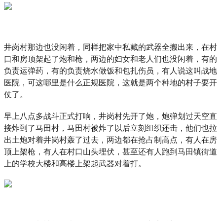
井岗村那边也没闲着，同样把家中私藏的武器全搬出来，在村
口和房顶架起了炮和枪，两边的妇女和老人们也没闲着，有的
负责运弹药，有的负责烧水做饭和包扎伤员，有人说这叫战地
医院，可这哪里是什么正规医院，这就是两个种地的村子要开
仗了。
早上八点多战斗正式打响，井岗村先开了炮，炮弹划过天空直
接炸到了马田村，马田村被炸了以后立刻组织还击，他们也拉
出土炮对着井岗村轰了过去，两边都在抢占制高点，有人在房
顶上架枪，有人在村口山头埋伏，甚至还有人跑到马田镇街道
上的学校大楼和高楼上架起武器对着打。