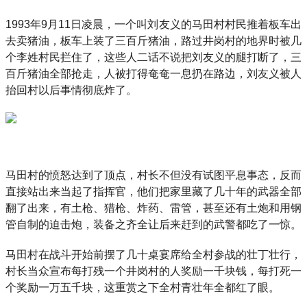
1993年9月11日凌晨，一个叫刘友义的马田村村民推着板车出
去卖猪油，板车上装了三百斤猪油，路过井岗村的地界时被几
个李姓村民拦住了，这些人二话不说把刘友义的腿打断了，三
百斤猪油全部抢走，人被打得奄奄一息扔在路边，刘友义被人
抬回村以后事情彻底炸了。
马田村的愤怒达到了顶点，村长不但没有试图平息事态，反而
直接站出来当起了指挥官，他们把家里藏了几十年的武器全部
翻了出来，有土枪、猎枪、炸药、雷管，甚至还有土炮和用钢
管自制的迫击炮，装备之齐全让后来赶到的武警都吃了一惊。
马田村在战斗开始前摆了几十桌宴席给全村参战的壮丁壮行，
村长当众宣布每打残一个井岗村的人奖励一千块钱，每打死一
个奖励一万五千块，这重赏之下全村青壮年全都红了眼。