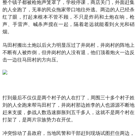
整个镇子都被枪炮声笼罩了，学校停课，商店关门，外面赶集
的人全跑了，无辜的民众拖家带口地往外逃。两边的人已经杀
红了眼，打起来根本不管不顾，不只是炸药和土炮在响，枪
声、手雷声、喊杀声搅在一起，隔着老远就能看到火光和硝
烟。
马田村搬出土炮以后火力明显压过了井岗村，井岗村的阵地上
不断有人被炸倒，但井岗村的人没有退，他们顶着炮火一边反
击一边往马田村的方向压。
打到最后不仅仅是两个村子的人在打了，周围三十多个村子姓
刘的人全跑来帮马田村了，井岗村那边姓李的人也源源不断地
赶来支援，参战人数迅速膨胀到五千多人，这就不是两个村在
打架了，是两片宗族势力在开仗。
冲突惊动了县政府，当地民警和干部赶到现场试图拦住两边，