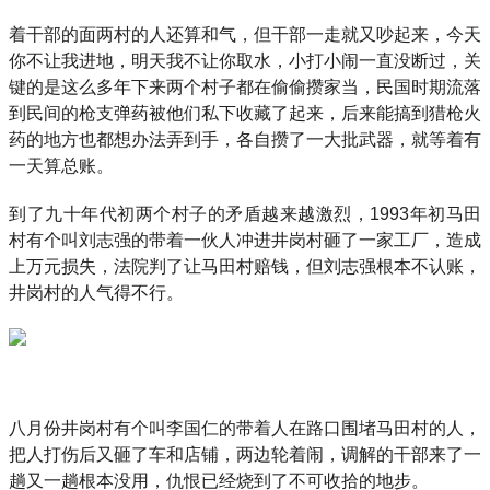
着干部的面两村的人还算和气，但干部一走就又吵起来，今天
你不让我进地，明天我不让你取水，小打小闹一直没断过，关
键的是这么多年下来两个村子都在偷偷攒家当，民国时期流落
到民间的枪支弹药被他们私下收藏了起来，后来能搞到猎枪火
药的地方也都想办法弄到手，各自攒了一大批武器，就等着有
一天算总账。
到了九十年代初两个村子的矛盾越来越激烈，1993年初马田
村有个叫刘志强的带着一伙人冲进井岗村砸了一家工厂，造成
上万元损失，法院判了让马田村赔钱，但刘志强根本不认账，
井岗村的人气得不行。
八月份井岗村有个叫李国仁的带着人在路口围堵马田村的人，
把人打伤后又砸了车和店铺，两边轮着闹，调解的干部来了一
趟又一趟根本没用，仇恨已经烧到了不可收拾的地步。