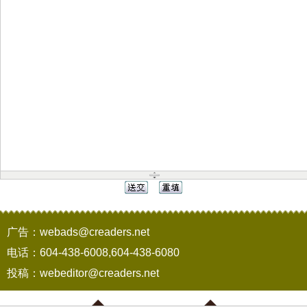
广告：webads@creaders.net
电话：604-438-6008,604-438-6080
投稿：webeditor@creaders.net