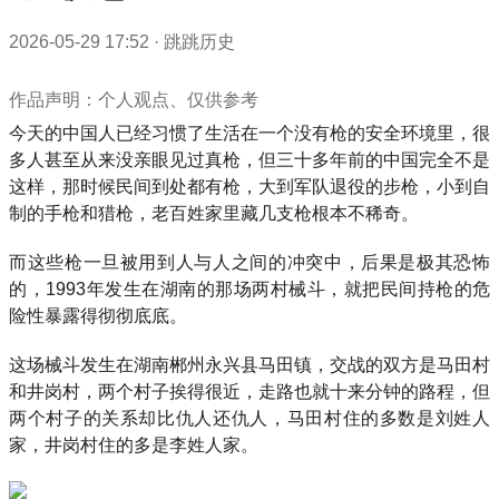
2026-05-29 17:52
·
跳跳历史
作品声明：个人观点、仅供参考
今天的中国人已经习惯了生活在一个没有枪的安全环境里，很
多人甚至从来没亲眼见过真枪，但三十多年前的中国完全不是
这样，那时候民间到处都有枪，大到军队退役的步枪，小到自
制的手枪和猎枪，老百姓家里藏几支枪根本不稀奇。
而这些枪一旦被用到人与人之间的冲突中，后果是极其恐怖
的，1993年发生在湖南的那场两村械斗，就把民间持枪的危
险性暴露得彻彻底底。
这场械斗发生在湖南郴州永兴县马田镇，交战的双方是马田村
和井岗村，两个村子挨得很近，走路也就十来分钟的路程，但
两个村子的关系却比仇人还仇人，马田村住的多数是刘姓人
家，井岗村住的多是李姓人家。