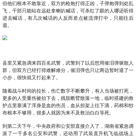
但他们根本不敢靠近，双方的枪炮打得正凶，子弹炮弹到处乱
飞，干部只能站在远处拿喇叭喊话，可杀红了眼的人哪还听得
进去喊话，有几次喊话的人反而差点被流弹打中，只能往后
退。
县里又紧急调来四百名武警，武警到了以后想用催泪弹驱散人
群，但双方已经打得难解难分，催泪弹也只让两边暂时退了一
小步，很快就又打起来了。
随着战斗时间的拉长，伤亡数字不断攀升，有人当场被打死，
更多的人受重伤被抬下去，残肢断臂散落一地，临时搭建的救
护点里塞满了浑身是血的伤员，血从担架上往下滴，药棉和纱
布根本不够用，很多人就因为来不及救治白白等死。
到第二天下午，中央政府和公安部直接介入了，湖南省紧急调
派了一千多名公安和武警，还动用了武装直升机飞临战场上