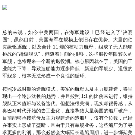
总的来说，如今中美两国，在海军建设上已经进入了“决赛
圈”，虽然目前，美国海军在规模上依旧存在优势。大量的伯
克级驱逐舰，以及合计 11 艘的核动力航母，组成了无人能够
挑战的“超级舰队”，但随着时间的推移，这些服役年限较久的
军舰，也将迎来一个新的退役潮。核心原因就在于，美国的工
业能力下降，导致造船能力逐步降低，新造的军舰少、退役的
军舰多，根本无法形成一个良性的循环。
按照冷战时期的造舰模式，美军的航母以及主力舰建造，将呈
现出一个逐步汰换的趋势，并且按照 1:1 的比例来进行，维持
舰队正常值班与装备迭代。但想法很美满，现实却很骨感，从
奥巴马时代开始的去工业化，直接导致大量美国的船厂破产，
目前能够承接航母及主力舰建造的造船厂，仅有个位数，已经
在事实上形成了垄断，且由于只有军舰业务，这些船厂为了寻
求更多的利润，那么必然会大幅延长造船周期，进一步绑架美