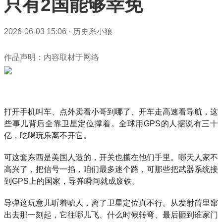
只有2国能够幸免
2026-06-03 15:06
·
历史系小狼
作品声明：内容取材于网络
打开手机叫车、点外卖看小哥到哪了、开车走高速看导航，这
些事儿背后全靠卫星定位撑着。全球用GPS的人据说有三十
亿，吃喝玩乐离不开它。
可这套东西是美国人造的，开关也攥在他们手里。哪天人家不
高兴了，把信号一掐，咱们最多迷个路，可那些把武器系统接
到GPS上的国家，导弹瞬间就成废铁。
导弹这玩意儿听着唬人，离了卫星定位真不行。从发射筒里窜
出去那一刻起，它往哪儿飞、什么时候转弯、最后砸到谁家门