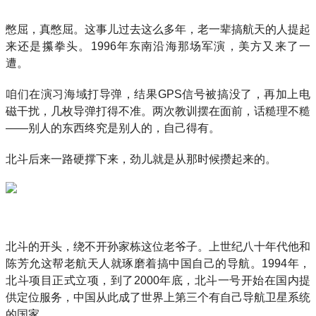
憋屈，真憋屈。这事儿过去这么多年，老一辈搞航天的人提起
来还是攥拳头。1996年东南沿海那场军演，美方又来了一
遭。
咱们在演习海域打导弹，结果GPS信号被搞没了，再加上电
磁干扰，几枚导弹打得不准。两次教训摆在面前，话糙理不糙
——别人的东西终究是别人的，自己得有。
北斗后来一路硬撑下来，劲儿就是从那时候攒起来的。
北斗的开头，绕不开孙家栋这位老爷子。上世纪八十年代他和
陈芳允这帮老航天人就琢磨着搞中国自己的导航。1994年，
北斗项目正式立项，到了2000年底，北斗一号开始在国内提
供定位服务，中国从此成了世界上第三个有自己导航卫星系统
的国家。