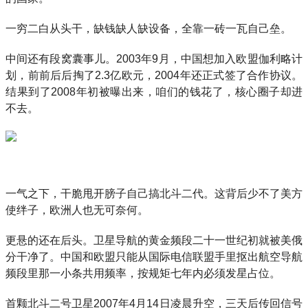
一穷二白从头干，缺钱缺人缺设备，全靠一砖一瓦自己垒。
中间还有段窝囊事儿。2003年9月，中国想加入欧盟伽利略计
划，前前后后掏了2.3亿欧元，2004年还正式签了合作协议。
结果到了2008年初被曝出来，咱们的钱花了，核心圈子却进
不去。
一气之下，干脆甩开膀子自己搞北斗二代。这背后少不了美方
使绊子，欧洲人也无可奈何。
更悬的还在后头。卫星导航的黄金频段二十一世纪初就被美俄
分干净了。中国和欧盟只能从国际电信联盟手里抠出航空导航
频段里那一小条共用频率，按规矩七年内必须发星占位。
首颗北斗二号卫星2007年4月14日凌晨升空，三天后传回信号