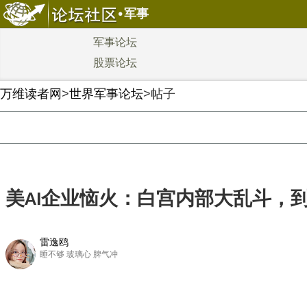
军事
军事论坛
股票论坛
万维读者网
>
世界军事论坛
>帖子
美AI企业恼火：白宫内部大乱斗，
雷逸鸥
睡不够 玻璃心 脾气冲