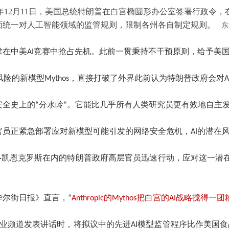
25年12月11日，美国总统特朗普在白宫椭圆形办公室签署行政令，
面统一对人工智能领域的监管规则，限制各州各自制定规则。
东
求在中美AI竞赛中抢占先机。此前一贯秉持不干预原则，给予美
全风险的新模型Mythos，直接打破了外界此前认为特朗普政府会对
网络安全史上的“分水岭”。它能比几乎所有人类研究员更有效地自
白宫官员正紧急部署应对新模型可能引发的网络安全危机，AI的潜在
恩·凯恩克罗斯在内的特朗普政府高层官员迅速行动，应对这一潜
华尔街日报》直言，“
Anthropic的Mythos把白宫的AI战略搅得一团
业频道发表讲话时，将拟议中的先进AI模型监管程序比作美国食品