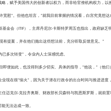
’战略，赋予美国伟大的创新者以权力，而非给官僚机构权力，以
带来了些许宽慰”。但他也坦言，“就我目前掌握的情况看，白宫究竟想
术与创新基金会（ITIF），主席丹尼尔·卡斯特罗周五也指出，政
解现有提案，并在他们抛出这些想法前，充分听取反馈意见。”
间内已多次转变”，令业内人士深感忧虑。
但即便如此，也没得到多少切实、具体的指导，”他说，“（他们）总
企业现在很“恼火”，因为关于潜在行政令的出台时间与推进进度
主任迈克尔·克拉齐奥斯、财政部长贝森特与凯恩斯罗斯，就前置
可能无法达成一致。