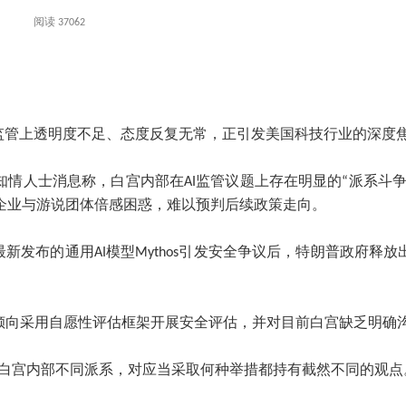
阅读 37062
监管上透明度不足、态度反复无常，正引发美国科技行业的深度
援引多名知情人士消息称，白宫内部在AI监管议题上存在明显的“派系
企业与游说团体倍感困惑，难以预判后续政策走向。
pic最新发布的通用AI模型Mythos引发安全争议后，特朗普政
更倾向采用自愿性评估框架开展安全评估，并对目前白宫缺乏明确
“白宫内部不同派系，对应当采取何种举措都持有截然不同的观点