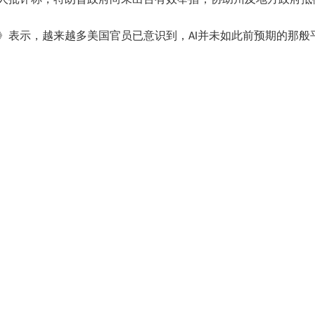
批评称，特朗普政府尚未出台有效举措，协助州及地方政府抵御My
》表示，越来越多美国官员已意识到，AI并未如此前预期的那般