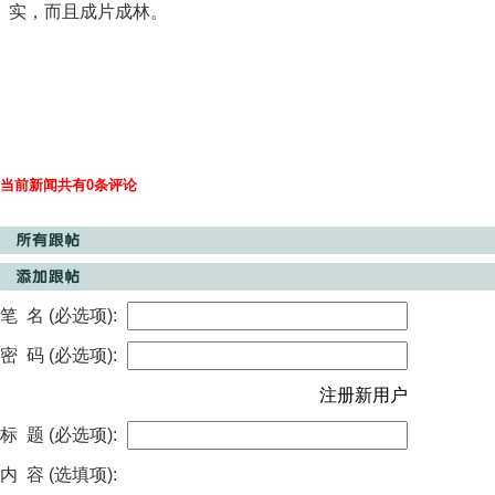
实，而且成片成林。
当前新闻共有0条评论
笔 名 (必选项):
密 码 (必选项):
注册新用户
标 题 (必选项):
内 容 (选填项):