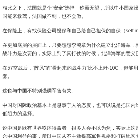
相比之下，法国就是个“安全”选择：称霸无望，所以中小国
国能来救驾，法国做不到，也不会做。
在保险上，有找保险公司投保和自己给自己担保的自保（self i
在更加底层的层面上，只要想想李鸿章为什么建立北洋海军，
战斗力是次要的，实际上到了真打仗的时候，北洋海军的意义已
在57空战后，“阵风”的“看起来的战斗力”比不上歼-10C
蠢。
这也与中国不特别强调军售有关。
中国对国际政治基本上是息事宁人的态度，也可以说是把国内
低阻力的选择。
说中国是既有世界秩序得益者，很多人会不以为然，实际上这
合中国利益的事，所以中国从不主动提高军售规格和打破地区