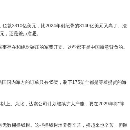
也就3310亿美元，比2024年创纪录的3140亿美元又高了。法
亿美元，还是差点意思。
军事存在和绝对碾压的军费开支。这些都不是中国愿意背负的。
向法国国内军方的订单只有45架，剩下175架全都是等着提货的海
年以上。为此，达索公司计划继续扩大产能，要在2029年将“阵
有无数棵摇钱树。这些摇钱树培养得辛苦，摇起来也辛苦，但踏