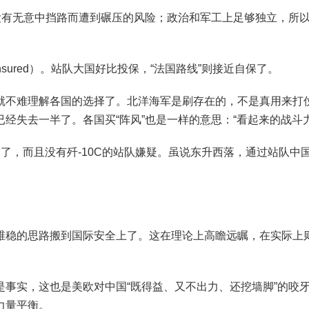
家没有无意中挡路而遭到碾压的风险；政治和军工上足够独立，所
nsured）。站队大国好比投保，“法国路线”则接近自保了。
就不难理解各国的选择了。北洋海军是刷存在的，不是真用来打仗
经失去一半了。各国买“阵风”也是一样的意思：“看起来的战斗
，但够用了，而且没有歼-10C的站队嫌疑。虽说东升西落，通过站
维稳的思路搬到国际安全上了。这在理论上高瞻远瞩，在实际上
是事实，这也是美欧对中国“既得益、又不出力、还挖墙脚”的咬
力量平衡。