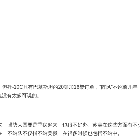
。但歼-10C只有巴基斯坦的20架加16架订单，“阵风”不说前几
，也没有太多可说的。
失，强势大国要是乖戾起来，也很不好办。苏美在这些方面有不
在，不站队不仅指不站美俄，在很多时候也包括不站中。